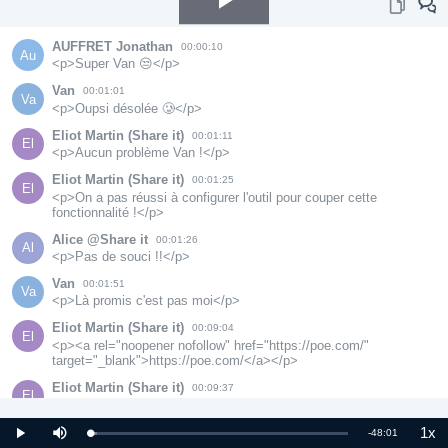
Play
AUFFRET Jonathan
00:00:10
Au
<p>Super Van 😒</p>
Video
Van
00:01:01
Va
<p>Oupsi désolée 🥲</p>
Eliot Martin (Share it)
00:01:11
El
<p>Aucun problème Van !</p>
Eliot Martin (Share it)
00:01:25
El
<p>On a pas réussi à configurer l'outil pour couper cette 
fonctionnalité !</p>
Alice @Share it
00:01:26
Al
<p>Pas de souci !!</p>
Van
00:01:51
Va
<p>Là promis c'est pas moi</p>
Eliot Martin (Share it)
00:09:04
El
<p><a rel="noopener nofollow" href="https://poe.com/" 
target="_blank">https://poe.com/</a></p>
Eliot Martin (Share it)
00:09:37
El
<p>Outil qui permet de comparer la réponse de différents modèles 
sur un même cas d'usage</p>
1x
Remaining
-
48:01
Loaded
:
Play
Mute
Pla
Nadine Faugeras
2.62%
00:14:05
Rat