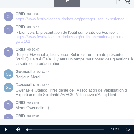
Play
CRID
00:01:07
Cr
https://www.festivaldessolidarites.org/partager_son_experience
Video
CRID
00:09:12
Cr
> Lien vers la présentation de l'outil sur le site du Festisol : 
https://www.festivaldessolidarites.org/outils-animation/qui-a-tue-
gaia-161
CRID
00:10:47
Cr
Bonjour Gwenaelle, bienvenue. Robin est en train de présenter 
l'outil Qui a tué Gaïa. Il y aura un temps pour poser des questions à 
la suite de la présentation
Gwenaelle
00:11:47
Gw
Bonjour, Merci
Gwenaelle
00:14:14
Gw
Gwenaelle Otando, Présidente de l Association de Valorisation d 
Expertise et de Solidarité-AVECS, Villeneuve d'Ascq-Nord
CRID
00:14:45
Cr
Merci Gwenaelle :-)
CRID
00:16:05
Cr
> Lien vers le Guide de l'animation : 
https://nextcloud.openmyprojects.com/index.php/s/xzbpsRAmKLt6
1x
Remaining
-
28:53
KP3/authenticate/showShare
Loaded
:
Play
Mute
Pla
6.43%
Rat